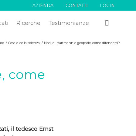
AZIENDA
CONTATTI
LOGIN
cati
Ricerche
Testimonianze
me
/
Cosa dice la scienza
/
Nodi di Hartmann e geopatie, come difendersi?
e, come
ti, il tedesco Ernst