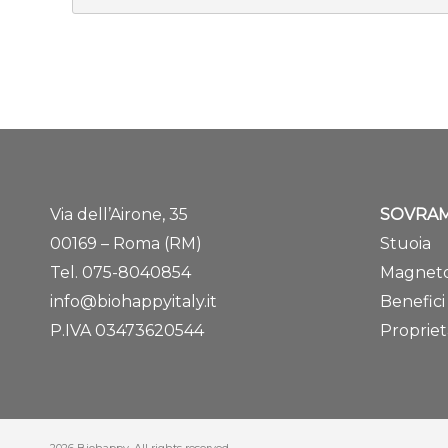
Via dell’Airone, 35
SOVRA
00169 – Roma (RM)
Stuoia
Tel.
075-8040854
Magneto
info@biohappyitaly.it
Benefici
P.IVA 03473620544
Propriet
2026 Biohappy. All rights reserved