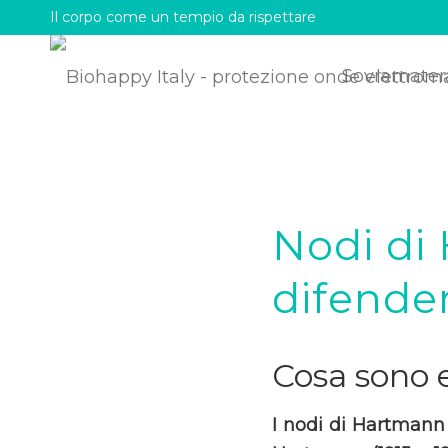
Il corpo come un tempio da rispettare
Sovramater
Nodi di
difender
Cosa sono 
I nodi di Hartmann 