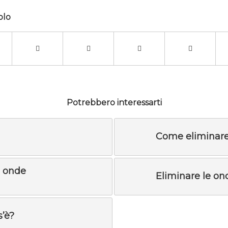
olo
Potrebbero interessarti
Come eliminare 
e onde
Eliminare le on
s’è?