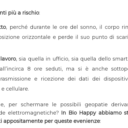
ti più a rischio
:
tto
, perché durante le ore del sonno, il corpo 
osizione orizzontale e perde il suo punto di scari
 lavoro
, sia quella in ufficio, sia quella dello sm
all’incirca 8 ore seduti, ma si è anche sottopo
rasmissione e ricezione dei dati dei dispositivi
e cellulare.
, per schermare le possibili geopatie derivant
nde elettromagnetiche?
In Bio Happy abbiamo st
tti appositamente per queste evenienze
: