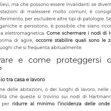
i lievi, ma che possono essere invalidanti se dive
estazioni di malessere molto comuni, è consigli
ferimento, per escludere altre tipi di patologie. S
rganiche e persistono, è possibile che siano ricon
lia elettromagnetica.
Come schermare i nodi di 
prima di agire,
occorre stabilire quali sono le 
 luoghi che si frequenta abitualmente.
are e come proteggersi d
?
io tra casa e lavoro
e delle abitazioni, o dei luoghi di lavoro, nelle 
alità che queste si trovino sui nodi di Hartman
e per
ridurre al minimo l’incidenza delle onde