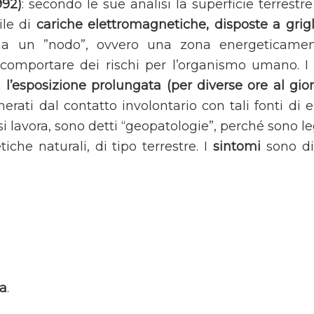
992)
: secondo le sue analisi la superficie terrestre
ile di
cariche elettromagnetiche, disposte a grigl
rma un ”nodo”, ovvero una zona energeticame
comportare dei rischi per l’organismo umano. I
a
l’esposizione prolungata (per diverse ore al gi
enerati dal contatto involontario con tali fonti di
 lavora, sono detti “geopatologie”, perché sono le
che naturali, di tipo terrestre. I
sintomi
sono div
ea
.