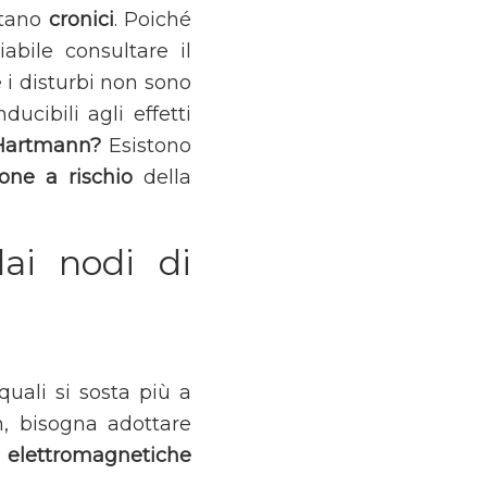
ntano
cronici
. Poiché
abile consultare il
e i disturbi non sono
ducibili agli effetti
Hartmann?
Esistono
zone a rischio
della
ai nodi di
quali si sosta più a
n, bisogna adottare
 elettromagnetiche