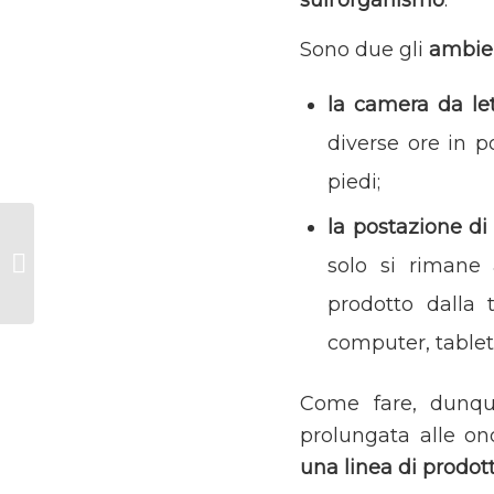
sull’organismo
.
Sono due gli
ambien
la camera da le
diverse ore in p
piedi;
la postazione di
Eliminare le onde
elettromagnetiche in
solo si rimane 
casa
prodotto dalla t
computer, tablet 
Come fare, dunque
prolungata alle o
una linea di prodo