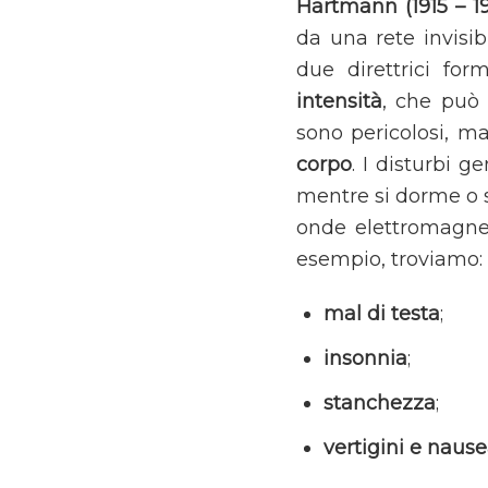
Hartmann (1915 – 1
da una rete invisib
due direttrici fo
intensità
, che può 
sono pericolosi, m
corpo
. I disturbi g
mentre si dorme o si
onde elettromagneti
esempio, troviamo:
mal di testa
;
insonnia
;
stanchezza
;
vertigini e naus