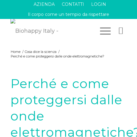
AZIENDA
CONTATTI
LOGIN
Il corpo come un tempio da rispettare
Home
/
Cosa dice la scienza
/
Perché e come proteggersi dalle onde elettromagnetiche?
Perché e come
proteggersi dalle
onde
elettromagnetiche