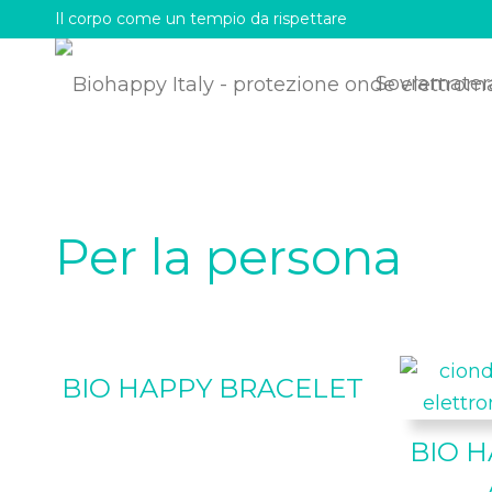
Il corpo come un tempio da rispettare
Sovramater
Per la persona
BIO HAPPY BRACELET
BIO 