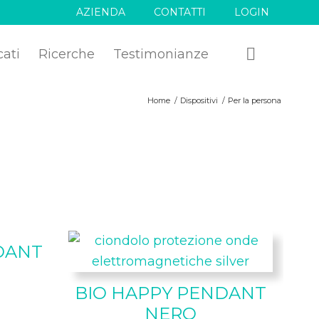
AZIENDA
CONTATTI
LOGIN
cati
Ricerche
Testimonianze
Home
/
Dispositivi
/
Per la persona
DANT
BIO HAPPY PENDANT
NERO