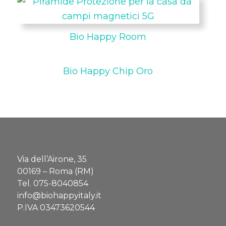
Bio Happy Room
Bio Happy Chip Oro
Via dell’Airone, 35
00169 – Roma (RM)
Tel.
075-8040854
info@biohappyitaly.it
P.IVA 03473620544