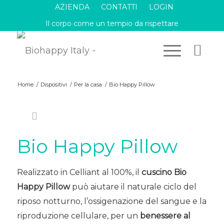
AZIENDA
CONTATTI
LOGIN
Il corpo come un tempio da rispettare
Home
/
Dispositivi
/
Per la casa
/
Bio Happy Pillow
Bio Happy Pillow
Realizzato in Celliant al 100%, il
cuscino Bio
Happy Pillow
può aiutare il naturale ciclo del
riposo notturno, l’ossigenazione del sangue e la
riproduzione cellulare, per un
benessere al