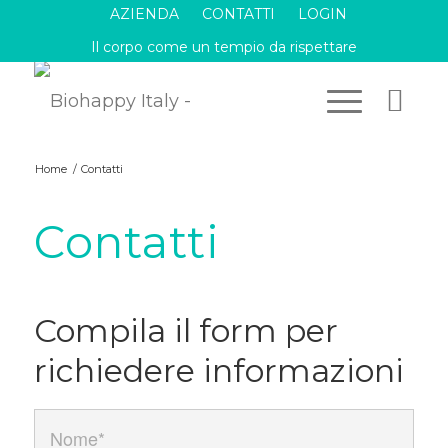
AZIENDA
CONTATTI
LOGIN
Il corpo come un tempio da rispettare
Home
/
Contatti
Contatti
Compila il form per
richiedere informazioni
Nome
*